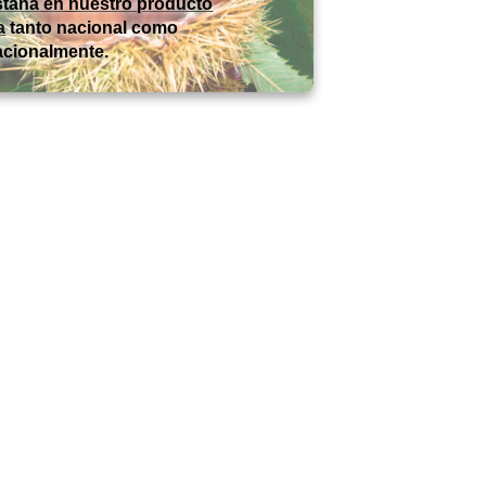
taña en nuestro producto
a
tanto nacional como
acionalmente.