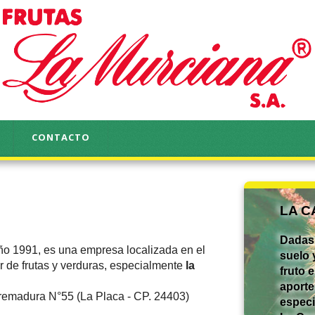
CONTACTO
LA 
Dadas 
ño 1991, es una empresa localizada en el
suelo 
r de frutas y verduras, especialmente
la
fruto 
aporte
xtremadura N°55 (La Placa - CP. 24403)
especi